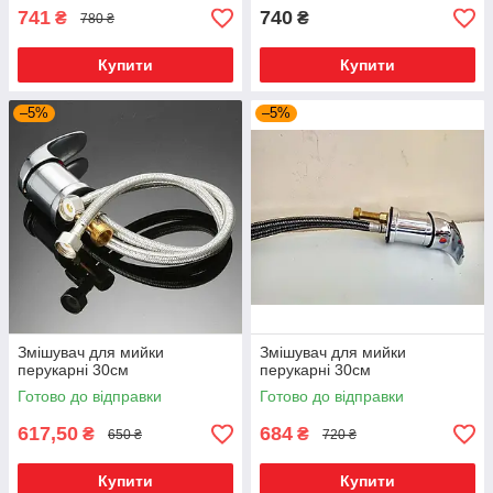
741
740
₴
₴
780 ₴
Купити
Купити
–5%
–5%
Змішувач для мийки
Змішувач для мийки
перукарні 30см
перукарні 30см
Готово до відправки
Готово до відправки
617,50
684
₴
₴
650 ₴
720 ₴
Купити
Купити