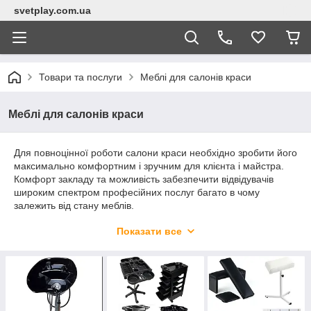
svetplay.com.ua
Товари та послуги
Меблі для салонів краси
Меблі для салонів краси
Для повноцінної роботи салони краси необхідно зробити його
максимально комфортним і зручним для клієнта і майстра.
Комфорт закладу та можливість забезпечити відвідувачів
широким спектром професійних послуг багато в чому
залежить від стану меблів.
Меблі для усіх видів послуг
Показати все
Меблі для салону необхідно вибирати з урахуванням того, які
послуги в ньому роблять. В інтернет-магазині можна
придбати все необхідне для наступних типів салонів:
послуги нігтьового сервісу;