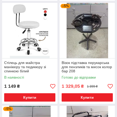
–5%
Стілець для майстра
Візок підставка перукарська
манікюру та педикюру зі
для пензликів та мисок колор
спинкою білий
бар 208
В наявності
Готово до відправки
1 149
1 329,05
₴
₴
1 399 ₴
Купити
Купити
–5%