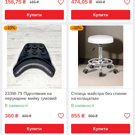
156,75
474,05
₴
₴
165 ₴
499 ₴
Купити
Купити
–10%
–10%
233W-79 Підголівник на
Стілець майстра без спинки
перукарню мийку гумовий
на коліщатках
В наявності
В наявності
360
855
₴
₴
400 ₴
950 ₴
Купити
Купити