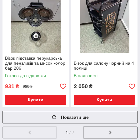
Візок підставка перукарська
для пензликів та мисок колор
Візок для салону чорний на 4
бар 206
полиці
Готово до відправки
В наявності
931
2 050
₴
₴
980 ₴
Купити
Купити
Показати ще
1
/ 7