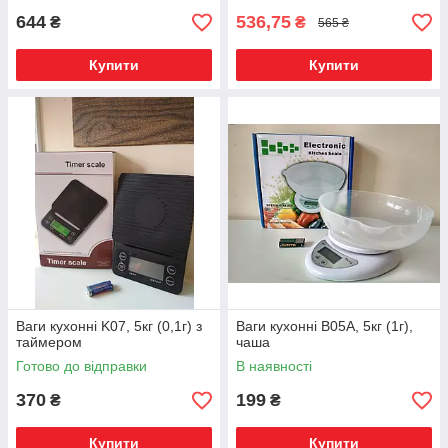
644
536,75
₴
₴
565 ₴
Купити
Купити
Ваги кухонні K07, 5кг (0,1г) з
Ваги кухонні B05A, 5кг (1г),
таймером
чаша
Готово до відправки
В наявності
370
199
₴
₴
Купити
Купити