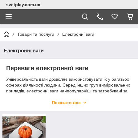
svetplay.com.ua
Товари та послуги
Електронні ваги
Електронні ваги
Переваги електронної ваги
Універсальність ваги дозволяє використовувати їх у багатьох
сферах діяльності людини. Серед інших груп вимірювальних
приладів, електронні ваги найпопулярніші та затребувані за
всіх часів.
Висока точність
— дозволяє визначити масу з точністю до
Показати все
сотих часток грама, що важливо в деяких сферах діяльності.
Простота конструкції
— в електронних вагах немає
складних систем важелів та калібрувальних гирь, що
прискорює зважування.
Компактність та надійність
— електронні ваги
розміщуються в кухонній шафі або під ліжком (підлогові).