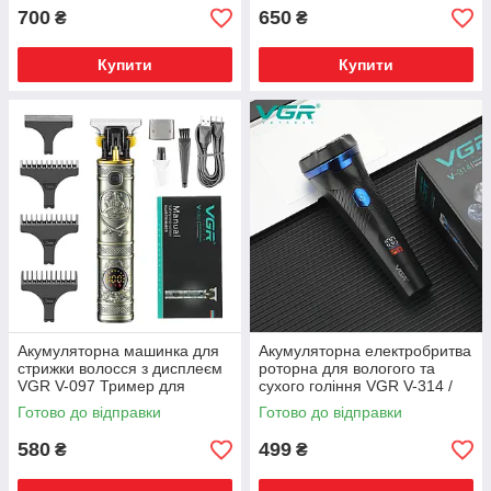
700
650
₴
₴
Купити
Купити
Акумуляторна машинка для
Акумуляторна електробритва
стрижки волосся з дисплеєм
роторна для вологого та
VGR V-097 Тример для
сухого гоління VGR V-314 /
стрижки бороди та вусів
Бездротова водонепроникна
Готово до відправки
Готово до відправки
580
499
₴
₴