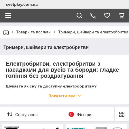
svetplay.com.ua
Товари та послуги
Тримери, шейвери та електробритви
Тримери, шейвери та електробритви
Електробритви, електробритви з
насадками для вусів та бороди: гладке
гоління без роздратування
Шукаєте якісну та доступну електробритву?
Показати все
У нашому розділі ви знайдете широкий вибір електробритв,
тримерів та інших інструментів для гоління від перевірених
китайських виробників.
Сортування
0
Фільтри
Пропонуємо: