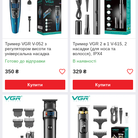
Тример VGR V-052 з
Тример VGR 2 в 1 V-615, 2
регулятором висоти та
насадки (для носа та
універсальна насадка
волосся), IPX4
Готово до відправки
В наявності
350
329
₴
₴
Купити
Купити