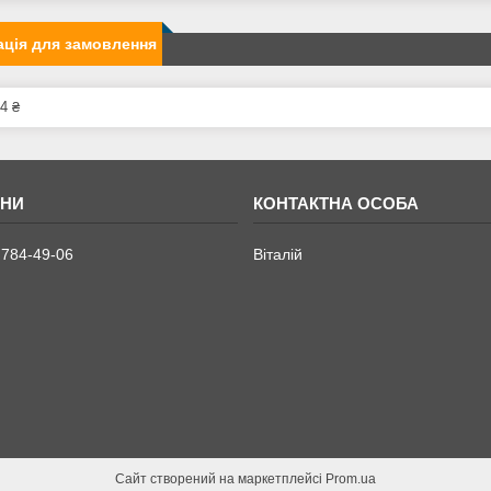
ція для замовлення
4 ₴
 784-49-06
Віталій
Сайт створений на маркетплейсі
Prom.ua