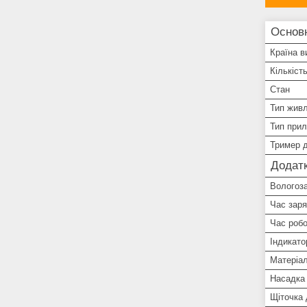
Основ
Країна в
Кількіст
Стан
Тип жив
Тип при
Тример д
Додатк
Вологоз
Час зар
Час робо
Індикато
Матеріал
Насадка 
Щіточка