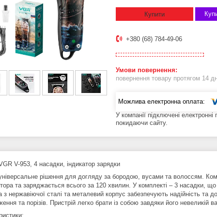
Купи
Купити
+380 (68) 784-49-06
повернення товару протягом 14 д
У компанії підключені електронні
покидаючи сайту.
VGR V-953, 4 насадки, індикатор зарядки
універсальне рішення для догляду за бородою, вусами та волоссям. Комп
тора та заряджається всього за 120 хвилин. У комплекті – 3 насадки, щ
а з нержавіючої сталі та металевий корпус забезпечують надійність та д
ення та порізів. Пристрій легко брати із собою завдяки його невеликій в
ристики: