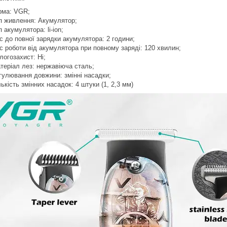
рма: VGR;
п живлення: Акумулятор;
п акумулятора: li-ion;
с до повної зарядки акумулятора: 2 години;
с роботи від акумулятора при повному заряді: 120 хвилин;
логозахист: Ні;
теріал лез: нержавіюча сталь;
гулювання довжини: змінні насадки;
лькість змінних насадок: 4 штуки (1, 2,3 мм)