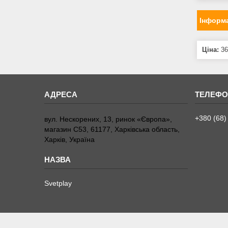
Інформа
Ціна:
36
+380 (68)
вул. Нескорених, 13, ринок «Європа»,
магазин С53, 61177, Харківська область,
Харків, Україна
Svetplay