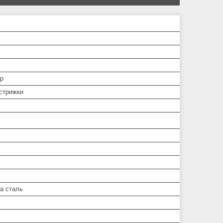
р
 стрижки
а сталь