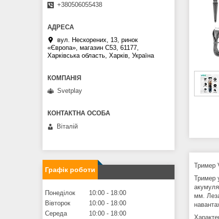
+380506055438
вул. Нескорених, 13, ринок
«Європа», магазин С53, 61177,
Харківська область, Харків, Україна
Svetplay
Віталій
Тример 
Графік роботи
Тример 
акумуля
Понеділок
10:00
18:00
мм. Лез
Вівторок
10:00
18:00
навантаж
Середа
10:00
18:00
Характе