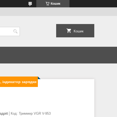
Кошик
Кошик
, індикатор зарядки
здріб
Код:
Триммер VGR V-953