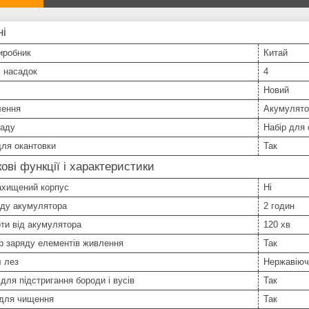
ні
иробник
Китай
ь насадок
4
Новий
лення
Акумулято
ладу
Набір для
ля окантовки
Так
ові функції і характеристики
ахищений корпус
Ні
яду акумулятора
2 годин
ти від акумулятора
120 хв
р заряду елементів живлення
Так
 лез
Нержавіюч
для підстригання бороди і вусів
Так
 для чищення
Так