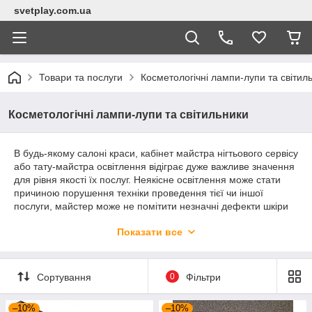
svetplay.com.ua
Товари та послуги
Косметологічні лампи-лупи та світил
Косметологічні лампи-лупи та світильники
В будь-якому салоні краси, кабінет майстра нігтьового сервісу
або тату-майстра освітлення відіграє дуже важливе значення
для рівня якості їх послуг. Неякісне освітлення може стати
причиною порушення техніки проведення тієї чи іншої
послуги, майстер може не помітити незначні дефекти шкіри
або покриття на нігті. Помітивши ці дефекти при
Показати все
нормальному освітленні клієнт залишиться незадоволеним.
Професійне обладнання для освітлення дозволить
виключити такі неприємні ситуації і забезпечить робоче місце
нормальними умовами.
Сортування
0
Фільтри
Великий асортимент ламп і
світильників
–10%
–10%