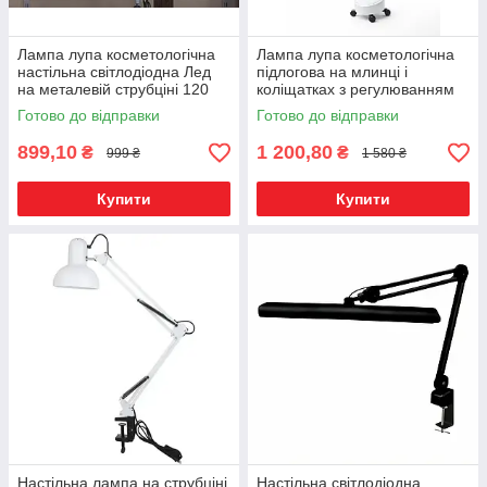
Лампа лупа косметологічна
Лампа лупа косметологічна
настільна світлодіодна Лед
підлогова на млинці і
на металевій струбціні 120
коліщатках з регулюванням
діодів
яскравості 120 діодів
Готово до відправки
Готово до відправки
899,10
1 200,80
₴
₴
999 ₴
1 580 ₴
Купити
Купити
Настільна лампа на струбціні
Настільна світлодіодна