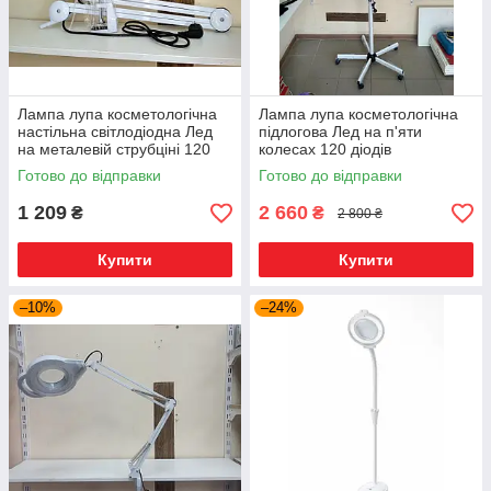
Лампа лупа косметологічна
Лампа лупа косметологічна
настільна світлодіодна Лед
підлогова Лед на п'яти
на металевій струбціні 120
колесах 120 діодів
діодів
Готово до відправки
Готово до відправки
1 209
2 660
₴
₴
2 800 ₴
Купити
Купити
–10%
–24%