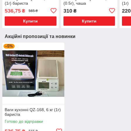
(1г) бариста
(0.5г), чаша
(1г)
536,75
310
220
₴
₴
565 ₴
Купити
Купити
Акційні пропозиції та новинки
–5%
Ваги кухонні QZ-168, 6 кг (1г)
бариста
Готово до відправки