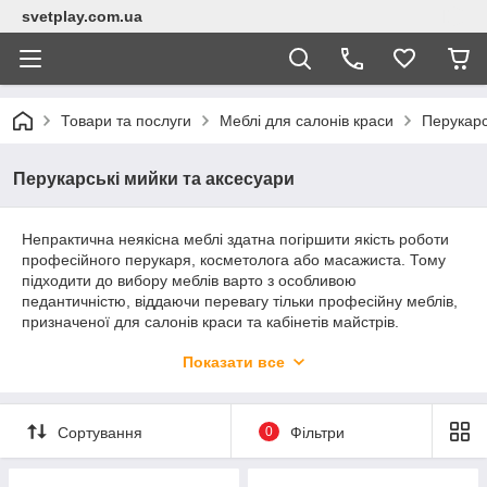
svetplay.com.ua
Товари та послуги
Меблі для салонів краси
Перукарс
Перукарські мийки та аксесуари
Непрактична неякісна меблі здатна погіршити якість роботи
професійного перукаря, косметолога або масажиста. Тому
підходити до вибору меблів варто з особливою
педантичністю, віддаючи перевагу тільки професійну меблів,
призначеної для салонів краси та кабінетів майстрів.
Все необхідне в одному магазині
Показати все
Всю меблі, необхідну для повноцінного функціонування
салону, можна придбати в інтернет-магазині Style Woman. У
Сортування
0
Фільтри
каталозі є все, що зробить роботу перукаря, косметолога,
тату-майстра та інших фахівців, якісною, комфортною,
професійної. Клієнту правильно обладнаному кабінеті значно