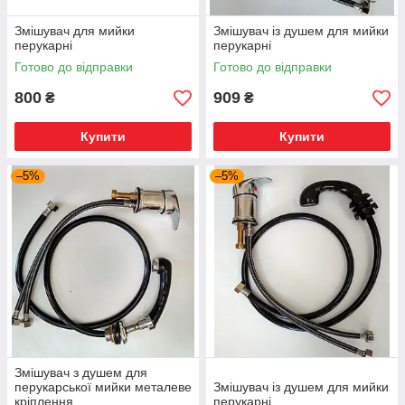
Змішувач для мийки
Змішувач із душем для мийки
перукарні
перукарні
Готово до відправки
Готово до відправки
800
909
₴
₴
Купити
Купити
–5%
–5%
Змішувач з душем для
перукарської мийки металеве
Змішувач із душем для мийки
кріплення
перукарні