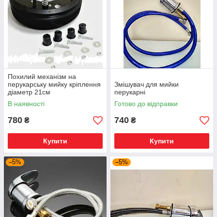
пригодатся косметологам, массажистам, бровистам и другим
специалистам. Они обшиты приятной экокожей, которая
отлично очищается и обрабатывается. Клиент на кушетке
сможет расслабиться и получать удовольствие от
процедуры.
Кресла идеально подходят для работы парикмахера. У них
легко регулируется высота, они запросто перемещаются по
залу, клиенту в них удобно.
Похилий механізм на
перукарську мийку кріплення
Змішувач для мийки
діаметр 21см
перукарні
В наявності
Готово до відправки
780
740
₴
₴
Купити
Купити
–5%
–5%