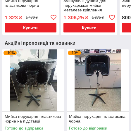
Мийка перукарня
Змішувач з душем для
Зміш
пластикова чорна
перукарської мийки
перу
металеве кріплення
1 323
1 306,25
800
₴
₴
1 470 ₴
1 375 ₴
Купити
Купити
Акційні пропозиції та новинки
–10%
–10%
Мийка перукарня пластикова
Мийка перукарня пластикова
чорна на підставці
чорна
Готово до відправки
Готово до відправки