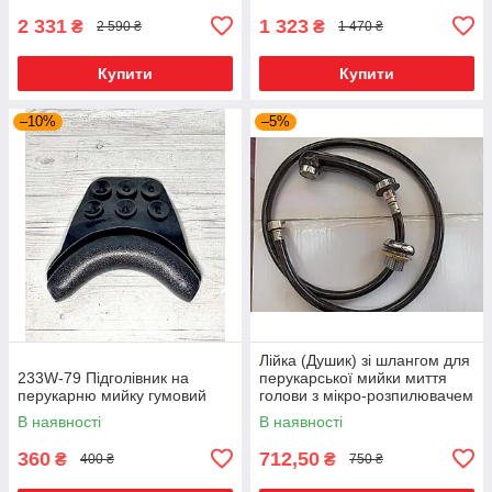
2 331
1 323
₴
₴
2 590 ₴
1 470 ₴
Купити
Купити
–10%
–5%
Лійка (Душик) зі шлангом для
233W-79 Підголівник на
перукарської мийки миття
перукарню мийку гумовий
голови з мікро-розпилювачем
professional
В наявності
В наявності
360
712,50
₴
₴
400 ₴
750 ₴