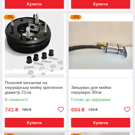
Купити
Купити
–5%
–5%
Похилий механізм на
перукарську мийку кріплення
Змішувач для мийки
діаметр 21см
перукарні 30см
В наявності
Готово до відправки
741
684
₴
₴
780 ₴
720 ₴
Купити
Купити