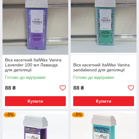
Віск касетний ItalWax Vanira
Lavender 100 мл Лаванда
Віск касетний ItalWax Vanira
для депіляції
sandalwood для депіляції
Готово до відправки
Готово до відправки
88
88
₴
₴
Купити
Купити
–5%
–5%