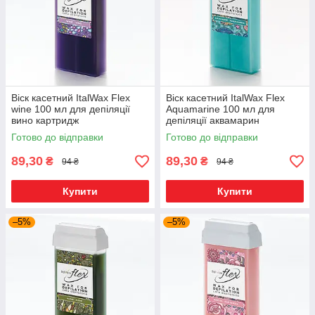
Віск касетний ItalWax Flex
Віск касетний ItalWax Flex
wine 100 мл для депіляції
Aquamarine 100 мл для
вино картридж
депіляції аквамарин
картридж
Готово до відправки
Готово до відправки
89,30
89,30
₴
₴
94 ₴
94 ₴
Купити
Купити
–5%
–5%