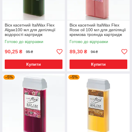
Віск касетний ItalWax Flex
Віск касетний ItalWax Flex
Algae100 мл для депіляції
Rose oil 100 мл для депіляції
водорості картридж
кремова троянда картридж
Готово до відправки
Готово до відправки
90,25
89,30
₴
₴
95 ₴
94 ₴
Купити
Купити
–5%
–5%