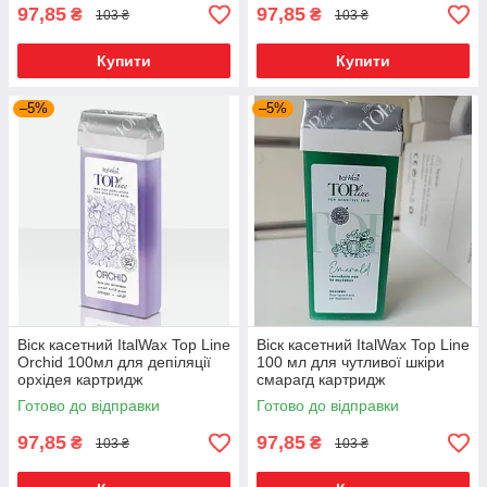
97,85
97,85
₴
₴
103 ₴
103 ₴
Купити
Купити
–5%
–5%
Віск касетний ItalWax Top Line
Віск касетний ItalWax Top Line
Orchid 100мл для депіляції
100 мл для чутливої шкіри
орхідея картридж
смарагд картридж
Готово до відправки
Готово до відправки
97,85
97,85
₴
₴
103 ₴
103 ₴