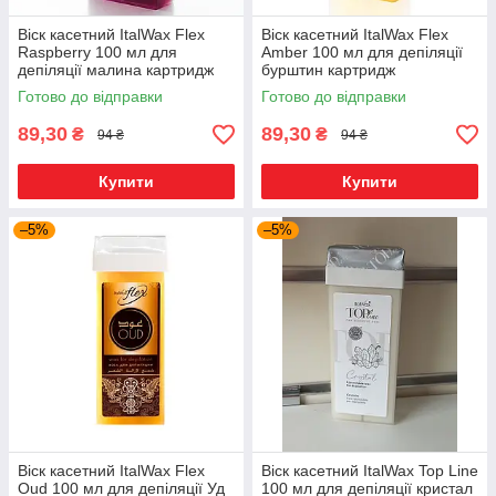
Віск касетний ItalWax Flex
Віск касетний ItalWax Flex
Raspberry 100 мл для
Amber 100 мл для депіляції
депіляції малина картридж
бурштин картридж
Готово до відправки
Готово до відправки
89,30
89,30
₴
₴
94 ₴
94 ₴
Купити
Купити
–5%
–5%
Віск касетний ItalWax Flex
Віск касетний ItalWax Top Line
Oud 100 мл для депіляції Уд
100 мл для депіляції кристал