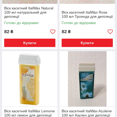
Віск касетний ItalWax Natural
100 мл натуральний для
Віск касетний ItalWax Rose
депіляції
100 мл Троянда для депіляції
Готово до відправки
Готово до відправки
82
82
₴
₴
Купити
Купити
Віск касетний ItalWax Lemone
Віск касетний ItalWax Azulene
100 мл лимон для депіляції
100 мл Азулен для депіляції