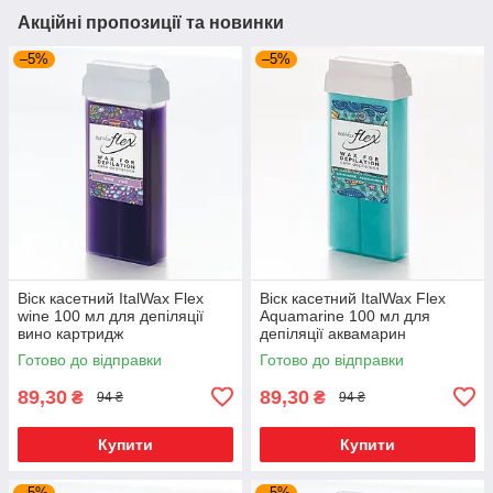
Акційні пропозиції та новинки
–5%
–5%
Віск касетний ItalWax Flex
Віск касетний ItalWax Flex
wine 100 мл для депіляції
Aquamarine 100 мл для
вино картридж
депіляції аквамарин
картридж
Готово до відправки
Готово до відправки
89,30
89,30
₴
₴
94 ₴
94 ₴
Купити
Купити
–5%
–5%