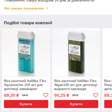
Повернення товару впродовж 14 днів за домовленістю
Всі умови повернення
Подібні товари компанії
Віск касетний ItalWax Flex
Віск касетний ItalWax Flex
Віск
Aquamarine 100 мл для
Algae100 мл для депіляції
Rasp
депіляції аквамарин
водорості картридж
депі
картридж
карт
89,30
90,25
89,
₴
₴
94 ₴
95 ₴
Купити
Купити