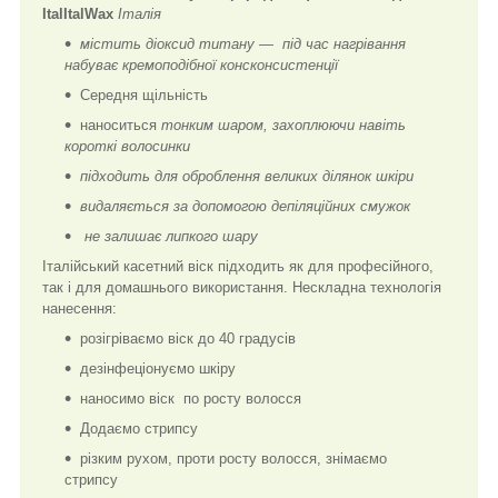
ItalItalWax
Італія
містить діоксид титану — під час нагрівання
набуває кремоподібної консконсистенції
Середня щільність
наноситься
тонким шаром, захоплюючи навіть
короткі волосинки
підходить
для оброблення великих ділянок шкіри
видаляється
за допомогою депіляційних смужок
не залишає липкого шару
Італійський касетний віск підходить як для професійного,
так і для домашнього використання. Нескладна технологія
нанесення:
розігріваємо віск до 40 градусів
дезінфеціонуємо шкіру
наносимо віск по росту волосся
Додаємо стрипсу
різким рухом, проти росту волосся, знімаємо
стрипсу