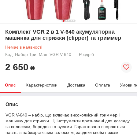
Комплект VGR 2 в 1 V-640 акумуляторна
машинка для стрижки (clipper) та триммер
Немає в наявності
Код: Набор Три, Маш VGR V-640
Роздріб
2 650
₴
Опис
Характеристики
Доставка
Оплата
Умови п
Опис
VGR V-640 – набір, що включає високоякісний триммер і
машинку для стрижки. Ці інструменти призначені для догляду
за волоссям, бородою та вусами. Гарантовано впораються
навіть із найжорсткішим волоссям, завдяки своїм ножам