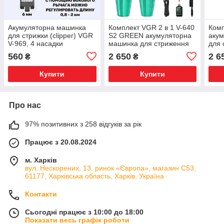
Акумуляторна машинка
Комплект VGR 2 в 1 V-640
Комп
для стрижки (clipper) VGR
S2 GREEN акумуляторна
аку
V-969, 4 насадки
машинка для стриження
для 
(clipper) та триммер
три
560
2 650
2 6
₴
₴
Купити
Купити
Про нас
97% позитивних з 258 відгуків за рік
Працює з 20.08.2024
м. Харків
вул. Нескорених, 13, ринок «Європа», магазин С53,
61177, Харківська область, Харків, Україна
Контакти
Сьогодні працює з 10:00 до 18:00
Показати весь графік роботи