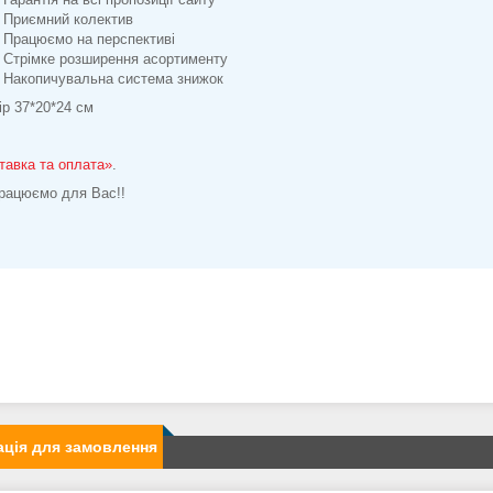
Приємний колектив
Працюємо на перспективі
Стрімке розширення асортименту
Накопичувальна система знижок
ір 37*20*24 см
тавка та оплата»
.
рацюємо для Вас!!
ція для замовлення