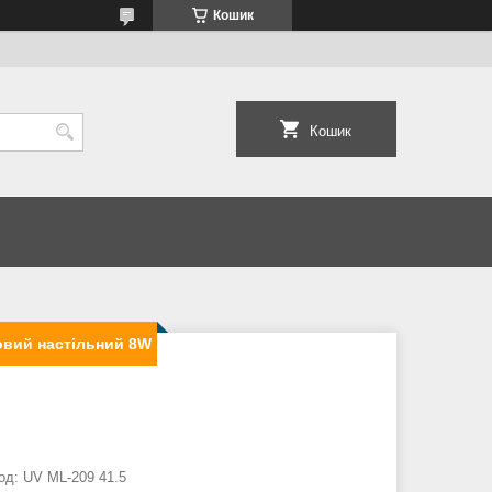
Кошик
Кошик
овий настільний 8W
од:
UV ML-209 41.5