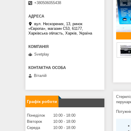
+380506055438
вул. Нескорених, 13, ринок
«Європа», магазин С53, 61177,
Харківська область, Харків, Україна
Svetplay
Віталій
Стерилі
Графік роботи
перукар
Потужні
Понеділок
10:00
18:00
Вівторок
10:00
18:00
Середа
10:00
18:00