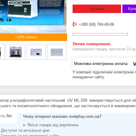
Купи
Купити
+380 (68) 784-49-06
–10%
повернення товару протягом 14 д
У компанії підключені електронні
покидаючи сайту.
затор ультрафіолетовий настільний UV ML-209 використовується для збе
ського та косметологічного обладнання, що застосовується в манікюрних
сть 8вт
Чому інтернет-магазин svetplay.com.ua?
Якісні товари від виробника
Доступні та актуальні ціни
Гарантія на всі пропозиції сайту