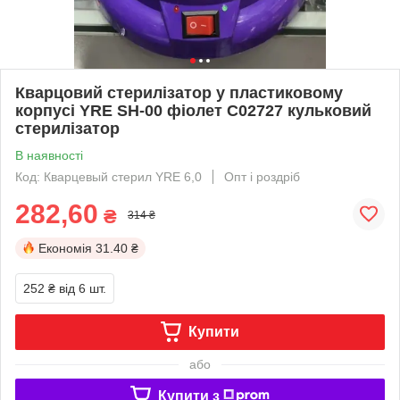
Кварцовий стерилізатор у пластиковому
корпусі YRE SH-00 фіолет С02727 кульковий
стерилізатор
В наявності
Код: Кварцевый стерил YRE 6,0
Опт і роздріб
282,60
₴
314 ₴
Економія
31.40 ₴
252 ₴
від 6 шт.
Купити
або
Купити з