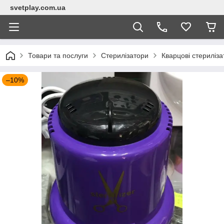
svetplay.com.ua
Товари та послуги
Стерилізатори
Кварцові стериліз
–10%