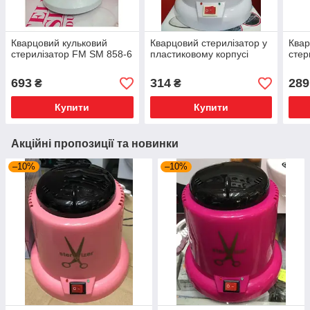
Кварцовий кульковий
Кварцовий стерилізатор у
Квар
стерилізатор FM SM 858-6
пластиковому корпусі
стер
693
314
289
₴
₴
Купити
Купити
Акційні пропозиції та новинки
–10%
–10%