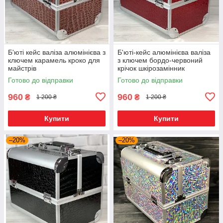
Б'юті кейс валіза алюмінієва з
Б'юті-кейс алюмінієва валіза
ключем карамель кроко для
з ключем бордо-червоний
майстрів
крічок шкірозамінник
Готово до відправки
Готово до відправки
960
960
₴
₴
1 200 ₴
1 200 ₴
Купити
Купити
–20%
–20%