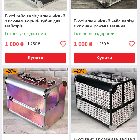
Б'юті кейс валізу алюмінієвий
з ключем чорний кубик для
Б'юті алюмінієвий кейс валізу
майстрів
з ключем рожева малина
Готово до відправки
Готово до відправки
1 000
1 000
₴
₴
1 250 ₴
1 250 ₴
Купити
Купити
–20%
–20%
Б'юті кейс алюмінієва валіза з