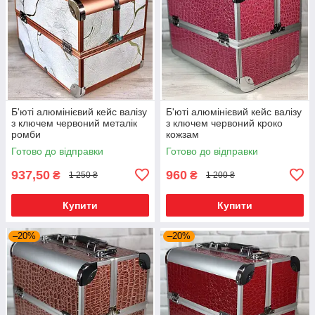
Б'юті алюмінієвий кейс валізу
Б'юті алюмінієвий кейс валізу
з ключем червоний металік
з ключем червоний кроко
ромби
кожзам
Готово до відправки
Готово до відправки
937,50
960
₴
₴
1 250 ₴
1 200 ₴
Купити
Купити
–20%
–20%