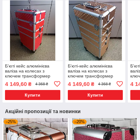
Б'юті кейс алюмінієва
Б'юті-кейс алюмінієва
Б'ют
валіза на колесах з
валіза на колесах з
валі
ключем трансформер
ключем трансформер
клю
6200 Валіза для майстрів
Валіза для майстрів на
чорн
4 149,60
4 149,60
4 1
₴
₴
4 368 ₴
4 368 ₴
на коліщатках
коліщатках
майс
Купити
Купити
Акційні пропозиції та новинки
–25%
–20%