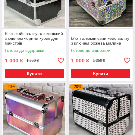
Б'юті кейс валізу алюмінієвий
з ключем чорний кубик для
Б'юті алюмінієвий кейс валізу
майстрів
з ключем рожева малина
Готово до відправки
Готово до відправки
1 000
1 000
₴
₴
1 250 ₴
1 250 ₴
Купити
Купити
–20%
–20%