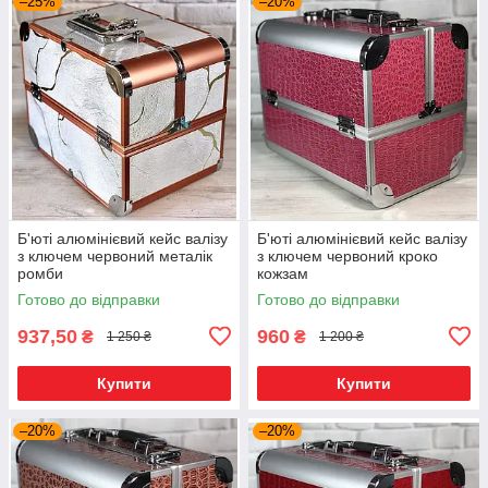
–25%
–20%
Б'юті алюмінієвий кейс валізу
Б'юті алюмінієвий кейс валізу
з ключем червоний металік
з ключем червоний кроко
ромби
кожзам
Готово до відправки
Готово до відправки
937,50
960
₴
₴
1 250 ₴
1 200 ₴
Купити
Купити
–20%
–20%