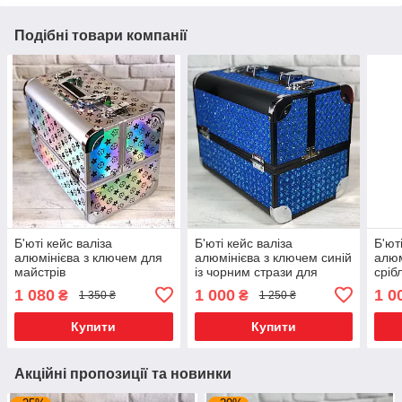
Подібні товари компанії
Б'юті кейс валіза
Б'юті кейс валіза
Б'ют
алюмінієва з ключем для
алюмінієва з ключем синій
алюм
майстрів
із чорним стрази для
сріб
майстра
1 080
1 000
1 0
₴
₴
1 350 ₴
1 250 ₴
Купити
Купити
Акційні пропозиції та новинки