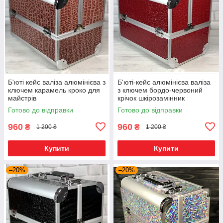
Б'юті кейс валіза алюмінієва з
Б'юті-кейс алюмінієва валіза
ключем карамель кроко для
з ключем бордо-червоний
майстрів
крічок шкірозамінник
Готово до відправки
Готово до відправки
960
960
₴
₴
1 200 ₴
1 200 ₴
Купити
Купити
–20%
–20%