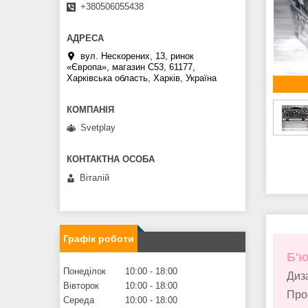
+380506055438
вул. Нескорених, 13, ринок
«Європа», магазин С53, 61177,
Харківська область, Харків, Україна
Svetplay
Віталій
Графік роботи
Б'ю
Понеділок
10:00
18:00
Диз
Вівторок
10:00
18:00
Проф
Середа
10:00
18:00