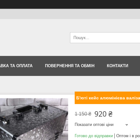
ВКА ТА ОПЛАТА
ПОВЕРНЕННЯ ТА ОБМІН
КОНТАКТИ
Б'юті кейс алюмінієва валіз
920 ₴
1 150 ₴
Показати оптові ціни
Готово до відправки
Оптом і в ро