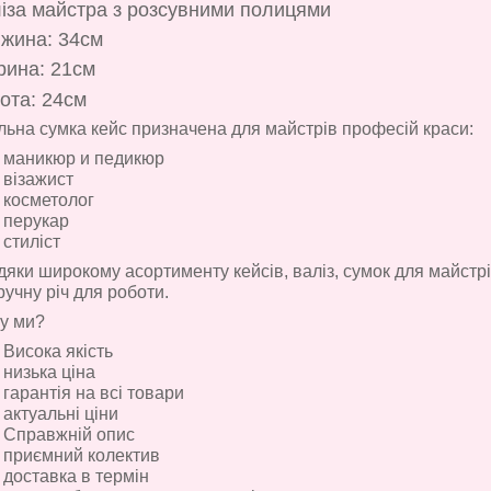
іза майстра з розсувними полицями
жина: 34см
ина: 21см
ота: 24см
льна сумка кейс призначена для майстрів професій краси:
маникюр и педикюр
візажист
косметолог
перукар
стиліст
яки широкому асортименту кейсів, валіз, сумок для майстрів
ручну річ для роботи.
у ми?
Висока якість
низька ціна
гарантія на всі товари
актуальні ціни
Справжній опис
приємний колектив
доставка в термін