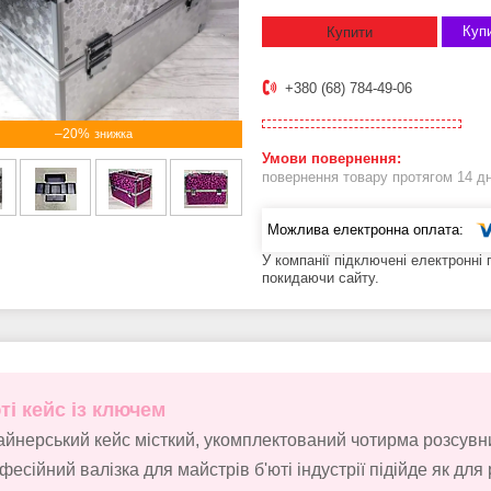
Купи
Купити
+380 (68) 784-49-06
–20%
повернення товару протягом 14 д
У компанії підключені електронні
покидаючи сайту.
ті кейс із ключем
айнерський кейс місткий, укомплектований чотирма розсувн
есійний валізка для майстрів б'юті індустрії підійде як для