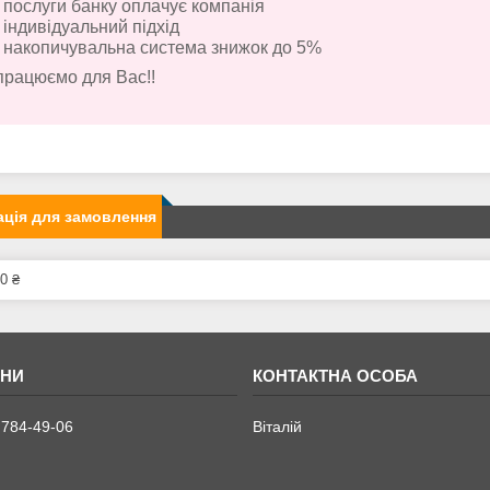
послуги банку оплачує компанія
індивідуальний підхід
накопичувальна система знижок до 5%
працюємо для Вас!!
ція для замовлення
0 ₴
 784-49-06
Віталій