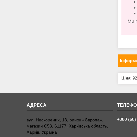
Ми 
Інформа
Ціна:
92
+380 (68)
вул. Нескорених, 13, ринок «Європа»,
магазин С53, 61177, Харківська область,
Харків, Україна