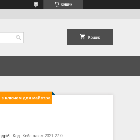
Кошик
Кошик
а з ключем для майстра
здріб
Код:
Кейс алюм 2321 27.0