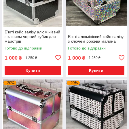
Б'юті кейс валізу алюмінієвий
з ключем чорний кубик для
Б'юті алюмінієвий кейс валізу
майстрів
з ключем рожева малина
Готово до відправки
Готово до відправки
1 000
1 000
₴
₴
1 250 ₴
1 250 ₴
Купити
Купити
–20%
–20%