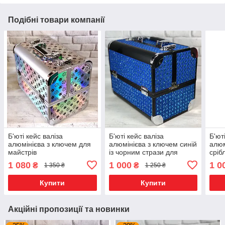
Подібні товари компанії
Б'юті кейс валіза
Б'юті кейс валіза
Б'ют
алюмінієва з ключем для
алюмінієва з ключем синій
алюм
майстрів
із чорним стрази для
сріб
майстра
1 080
1 000
1 0
₴
₴
1 350 ₴
1 250 ₴
Купити
Купити
Акційні пропозиції та новинки