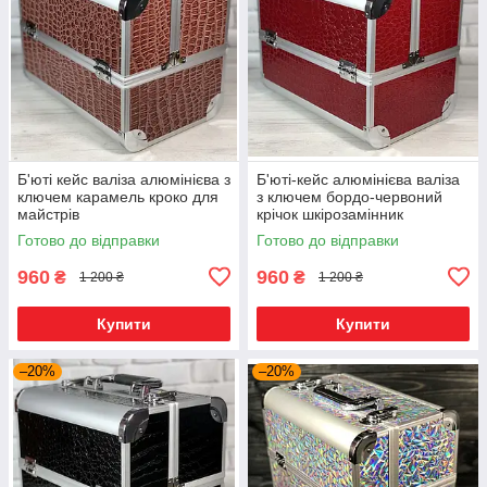
Б'юті кейс валіза алюмінієва з
Б'юті-кейс алюмінієва валіза
ключем карамель кроко для
з ключем бордо-червоний
майстрів
крічок шкірозамінник
Готово до відправки
Готово до відправки
960
960
₴
₴
1 200 ₴
1 200 ₴
Купити
Купити
–20%
–20%