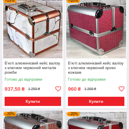
–25%
–20%
Б'юті алюмінієвий кейс валізу
Б'юті алюмінієвий кейс валізу
з ключем червоний металік
з ключем червоний кроко
ромби
кожзам
Готово до відправки
Готово до відправки
937,50
960
₴
₴
1 250 ₴
1 200 ₴
Купити
Купити
–20%
–20%