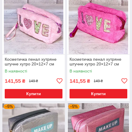
Косметичка пенал хутряне
Косметичка пенал хутряне
штучне хутро 20×12×7 см
штучне хутро 20×12×7 см
В наявності
В наявності
141,55
141,55
₴
₴
149 ₴
149 ₴
Купити
Купити
–5%
–5%