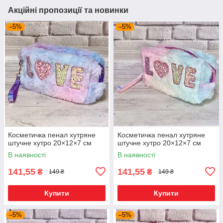
Акційні пропозиції та новинки
–5%
–5%
Косметичка пенал хутряне
Косметичка пенал хутряне
штучне хутро 20×12×7 см
штучне хутро 20×12×7 см
В наявності
В наявності
141,55
141,55
₴
₴
149 ₴
149 ₴
Купити
Купити
–5%
–5%