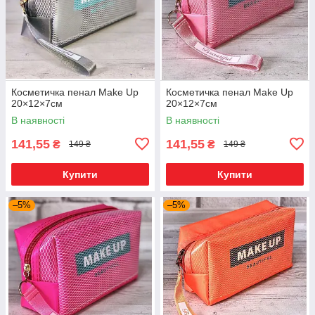
Косметичка пенал Make Up
Косметичка пенал Make Up
20×12×7см
20×12×7см
В наявності
В наявності
141,55
141,55
₴
₴
149 ₴
149 ₴
Купити
Купити
–5%
–5%