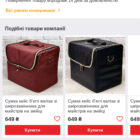
Повернення товару впродовж 14 днів за домовленістю
Всі умови повернення
Подібні товари компанії
Сумка кейс б'юті валіза зі
Сумка кейс б'юті валіза зі
Сумк
шкірозамінника для
шкірозамінника для
шкір
майстрів на змійці
майстрів на змійці
майс
649
649
649
₴
₴
Купити
Купити