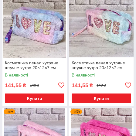
Косметичка пенал хутряне
Косметичка пенал хутряне
штучне хутро 20×12×7 см
штучне хутро 20×12×7 см
В наявності
В наявності
141,55
141,55
₴
₴
149 ₴
149 ₴
Купити
Купити
–5%
–5%