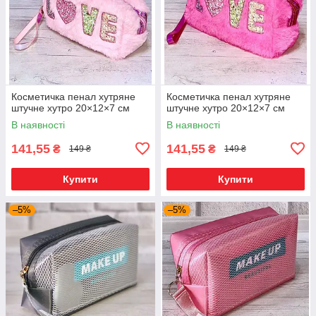
Косметичка пенал хутряне
Косметичка пенал хутряне
штучне хутро 20×12×7 см
штучне хутро 20×12×7 см
В наявності
В наявності
141,55
141,55
₴
₴
149 ₴
149 ₴
Купити
Купити
–5%
–5%