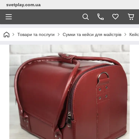
svetplay.com.ua
Товари та послуги
Сумки та кейси для майстрів
Кейс