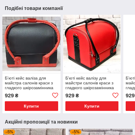
Подібні товари компанії
Б'юті кейс валіза для
Б'юті кейс валізу для
Б'ют
майстра салонів краси з
майстри салонів краси з
майс
гладкого шкірозамінника
гладкого шкірозамінника
глад
на змійці чорний із
на змійці
на з
929
929
929
₴
₴
ручками корал
мал
Купити
Купити
Акційні пропозиції та новинки
–5%
–5%