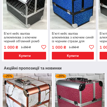
Б'юті кейс валіза
Б'юті кейс валіза
Б'ют
алюмінієва з ключем
алюмінієва з ключем синій
алюм
чорний об'ємний ромб
із чорним стрази для
чорн
для майстрів
майстра
1 000
1 000
1 0
₴
₴
1 250 ₴
1 250 ₴
Купити
Купити
Акційні пропозиції та новинки
–25%
–20%