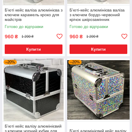
Б'юті кейс валіза алюмінієва з
Б'юті-кейс алюмінієва валіза
ключем карамель кроко для
з ключем бордо-червоний
майстрів
крічок шкірозамінник
Готово до відправки
Готово до відправки
960
960
₴
₴
1 200 ₴
1 200 ₴
Купити
Купити
–20%
–20%
Б'юті кейс валізу алюмінієвий
з ключем чорний кубик для
Б'юті алюмінієвий кейс валізу