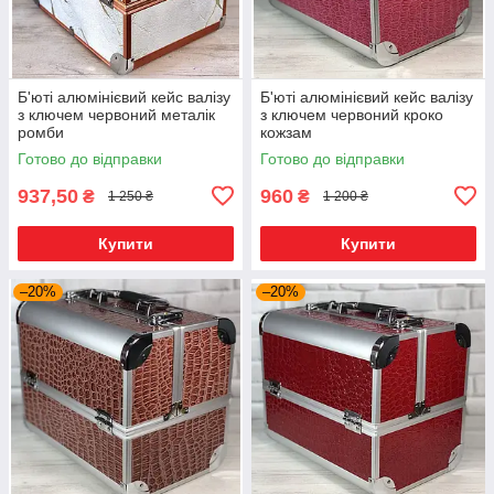
Б'юті алюмінієвий кейс валізу
Б'юті алюмінієвий кейс валізу
з ключем червоний металік
з ключем червоний кроко
ромби
кожзам
Готово до відправки
Готово до відправки
937,50
960
₴
₴
1 250 ₴
1 200 ₴
Купити
Купити
–20%
–20%