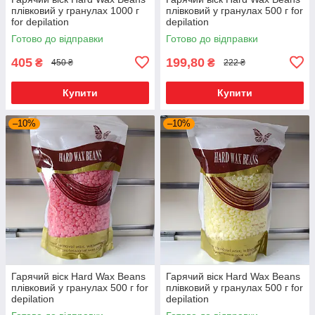
плівковий у гранулах 1000 г
плівковий у гранулах 500 г for
for depilation
depilation
Готово до відправки
Готово до відправки
405
199,80
₴
₴
450 ₴
222 ₴
Купити
Купити
–10%
–10%
Гарячий віск Hard Wax Beans
Гарячий віск Hard Wax Beans
плівковий у гранулах 500 г for
плівковий у гранулах 500 г for
depilation
depilation