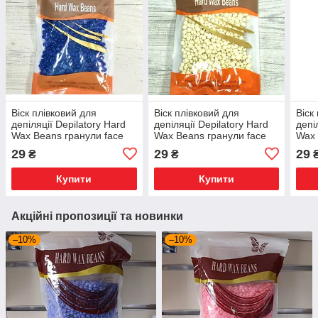
Віск плівковий для
Віск плівковий для
Віск
депіляції Depilatory Hard
депіляції Depilatory Hard
депі
Wax Beans гранули face
Wax Beans гранули face
Wax 
and body
and body
and 
29
29
29
₴
₴
Купити
Купити
Акційні пропозиції та новинки
–10%
–10%