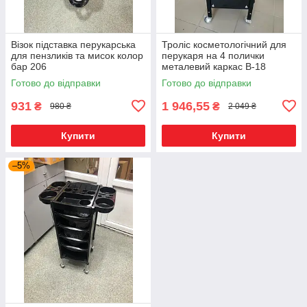
Візок підставка перукарська
Троліс косметологічний для
для пензликів та мисок колор
перукаря на 4 полички
бар 206
металевий каркас B-18
Готово до відправки
Готово до відправки
931
1 946,55
₴
₴
980 ₴
2 049 ₴
Купити
Купити
–5%