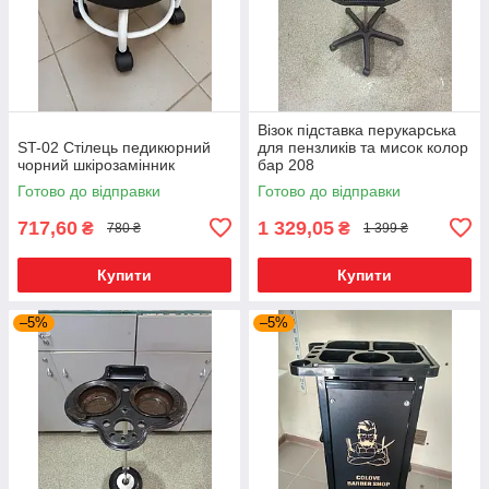
Візок підставка перукарська
ST-02 Стілець педикюрний
для пензликів та мисок колор
чорний шкірозамінник
бар 208
Готово до відправки
Готово до відправки
717,60
1 329,05
₴
₴
780 ₴
1 399 ₴
Купити
Купити
–5%
–5%