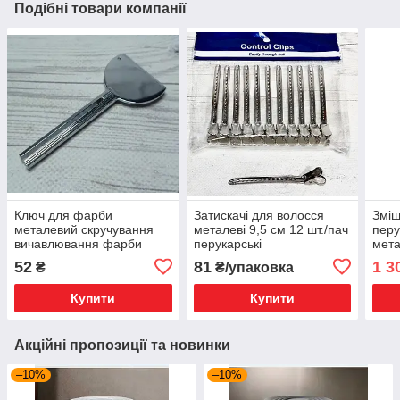
Подібні товари компанії
Ключ для фарби
Затискачі для волосся
Зміш
металевий скручування
металеві 9,5 см 12 шт./пач
перу
вичавлювання фарби
перукарські
мета
52
81
1 3
₴
₴/упаковка
Купити
Купити
Акційні пропозиції та новинки
–10%
–10%