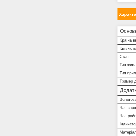
Характ
Основ
Країна в
Кількіст
Стан
Тип жив
Тип при
Тример д
Додатк
Вологоз
Час зар
Час робо
Індикато
Матеріал