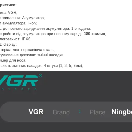
ристики:
рма: VGR;
п живлення: Акумулятор;
п акумулятора: li-ion;
с до повного заряджання акумулятора: 1,5 години;
с роботи від акумулятора при повному заряді:
180 хвилин
;
логозахист: IPX6;
D display;
теріал лез: нержавіюча сталь;
гулювання довжини: змінні насадки;
имер для носа;
лькість змінних насадок: 4 штуки (1, 3, 5, 7мм);