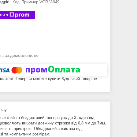
здріб
Код:
Триммер VGR V-949
ти з
нів
за домовленістю
 платежі. Тепер ви можете купити будь-який товар не
play
актний та бездротовий, він працює до 3 годин від
 дозволяють вибрати довжину стрижки від 0,8 мм до 7мм.
вічність пристрою. Обладнаний захистом від
азі та компактним розмірам.