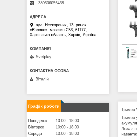
+380506055438
вул. Нескорених, 13, ринок
«Європа», магазин С53, 61177,
Харківська область, Харків, Україна
Svetplay
Віталій
Графік роботи
Тример 
Тример 
Понеділок
10:00
18:00
акумуля
Вівторок
10:00
18:00
Леза з 
Середа
10:00
18:00
навантаж