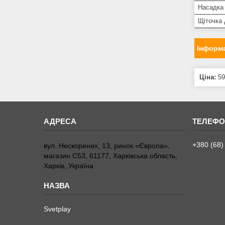
Насадка 
Щіточка
Інформа
Ціна:
59
+380 (68)
вул. Нескорених, 13, ринок «Європа»,
магазин С53, 61177, Харківська область,
Харків, Україна
Svetplay