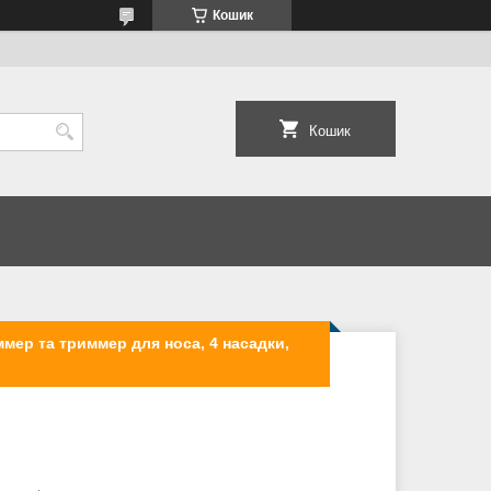
Кошик
Кошик
ммер та триммер для носа, 4 насадки,