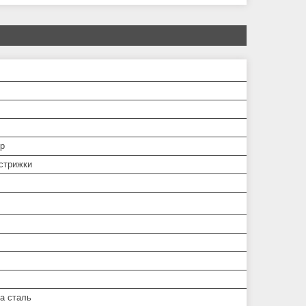
р
 стрижки
а сталь