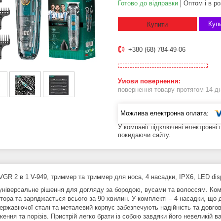
Готово до відправки
Оптом і в ро
Купи
Купити
+380 (68) 784-49-06
повернення товару протягом 14 д
У компанії підключені електронні
покидаючи сайту.
VGR 2 в 1 V-949, триммер та триммер для носа, 4 насадки, IPX6, LED dis
універсальне рішення для догляду за бородою, вусами та волоссям. Комп
тора та заряджається всього за 90 хвилин. У комплекті – 4 насадки, що
нержавіючої сталі та металевий корпус забезпечують надійність та довго
ення та порізів. Пристрій легко брати із собою завдяки його невеликій в