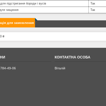
для підстригання бороди і вусів
Так
 для чищення
Так
ція для замовлення
0 ₴
 784-49-06
Віталій