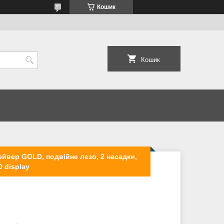
Кошик
Кошик
йвер GOLD, подвійне лезо, 2 насадки,
 display