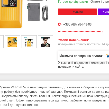
Готово до відправки
Оптом і в ро
Купи
Купити
+380 (68) 784-49-06
повернення товару протягом 14 д
У компанії підключені електронні
покидаючи сайту.
бритва VGR V-357 є найкращим рішенням для гоління в будь-якій ситуаці
у роботу без необхідності частої зарядки. Компактні розміри та легка в
, зберігаючи високу якість гоління. Також відрізняється міцною констру
ючої сталі. Ефективно справляється щетиною, забезпечуючи гладкість і 
, так і для сухого гоління.