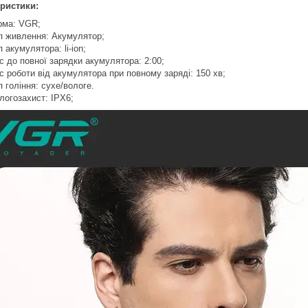
ристики:
рма: VGR;
п живлення: Акумулятор;
п акумулятора: li-ion;
с до повної зарядки акумулятора: 2:00;
с роботи від акумулятора при повному заряді: 150 хв;
п гоління: сухе/вологе.
логозахист: IPX6;