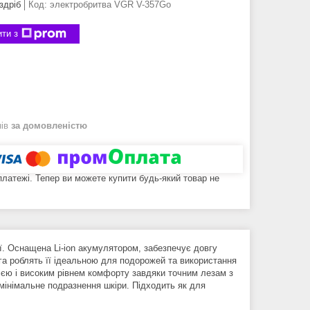
здріб
Код:
электробритва VGR V-357Go
ти з
нів
за домовленістю
 платежі. Тепер ви можете купити будь-який товар не
ї. Оснащена Li-ion акумулятором, забезпечує довгу
ага роблять її ідеальною для подорожей та використання
кцією і високим рівнем комфорту завдяки точним лезам з
мінімальне подразнення шкіри. Підходить як для