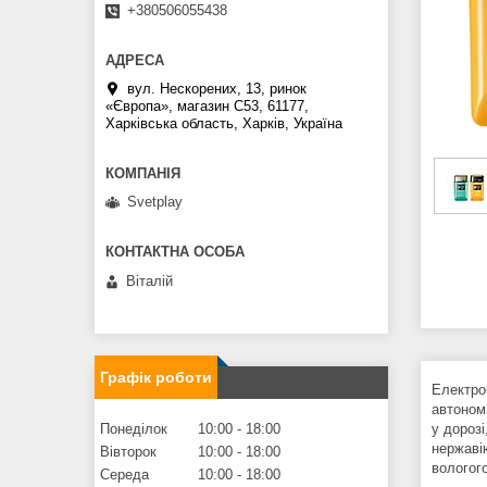
+380506055438
вул. Нескорених, 13, ринок
«Європа», магазин С53, 61177,
Харківська область, Харків, Україна
Svetplay
Віталій
Графік роботи
Електро
автономн
у дорозі
Понеділок
10:00
18:00
нержаві
Вівторок
10:00
18:00
вологого
Середа
10:00
18:00