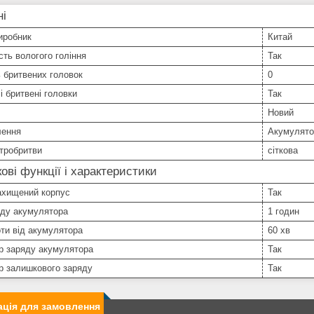
ні
иробник
Китай
ть вологого гоління
Так
ь бритвених головок
0
 бритвені головки
Так
Новий
лення
Акумулято
тробритви
сіткова
ові функції і характеристики
ахищений корпус
Так
яду акумулятора
1 годин
ти від акумулятора
60 хв
р заряду акумулятора
Так
р залишкового заряду
Так
ція для замовлення