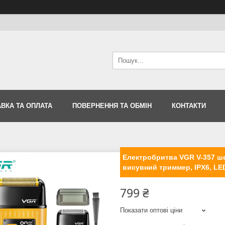
ВКА ТА ОПЛАТА
ПОВЕРНЕННЯ ТА ОБМІН
КОНТАКТИ
Електробритва VGR V-357 ше
висувний триммер, IPX6, LED
799 ₴
Показати оптові ціни