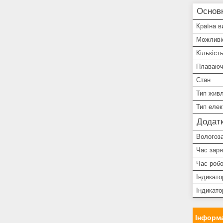
Основ
Країна в
Можливіс
Кількіст
Плаваючі
Стан
Тип жив
Тип елек
Додатк
Вологоз
Час зар
Час робо
Індикато
Індикато
Інформа