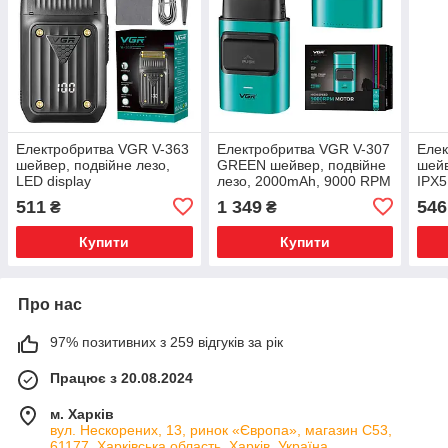
Електробритва VGR V-363
Електробритва VGR V-307
Елек
шейвер, подвійне лезо,
GREEN шейвер, подвійне
шейв
LED display
лезо, 2000mAh, 9000 RPM
IPX5
511
1 349
546
₴
₴
Купити
Купити
Про нас
97% позитивних з 259 відгуків за рік
Працює з 20.08.2024
м. Харків
вул. Нескорених, 13, ринок «Європа», магазин С53,
61177, Харківська область, Харків, Україна