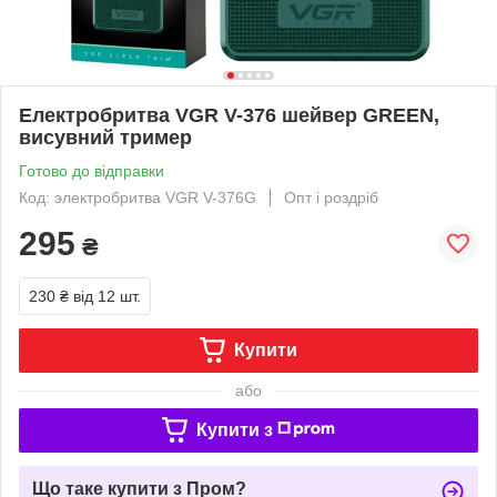
Електробритва VGR V-376 шейвер GREEN,
висувний тример
Готово до відправки
Код: электробритва VGR V-376G
Опт і роздріб
295
₴
230 ₴
від 12 шт.
Купити
або
Купити з
Що таке купити з Пром?