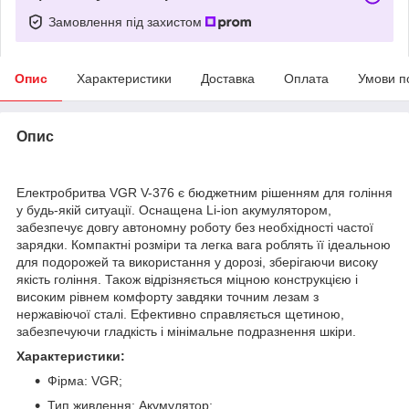
Замовлення під захистом
Опис
Характеристики
Доставка
Оплата
Умови п
Опис
Електробритва VGR V-376 є бюджетним рішенням для гоління
у будь-якій ситуації. Оснащена Li-ion акумулятором,
забезпечує довгу автономну роботу без необхідності частої
зарядки. Компактні розміри та легка вага роблять її ідеальною
для подорожей та використання у дорозі, зберігаючи високу
якість гоління. Також відрізняється міцною конструкцією і
високим рівнем комфорту завдяки точним лезам з
нержавіючої сталі. Ефективно справляється щетиною,
забезпечуючи гладкість і мінімальне подразнення шкіри.
Характеристики:
Фірма: VGR;
Тип живлення: Акумулятор;