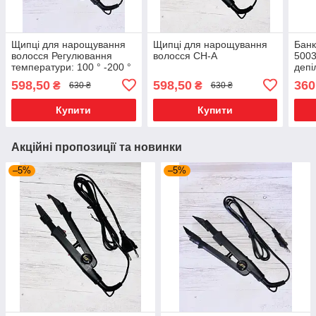
Щипці для нарощування
Щипці для нарощування
Банк
волосся Регулювання
волосся CH-A
5003
температури: 100 ° -200 °
депі
CH-B
чаш
598,50
598,50
360
₴
₴
630 ₴
630 ₴
тем
Купити
Купити
Акційні пропозиції та новинки
–5%
–5%