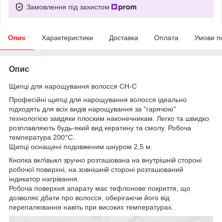
Замовлення під захистом
Опис
Характеристики
Доставка
Оплата
Умови п
Опис
Щипці для нарощування волосся CH-C
Професійні щипці для нарощування волосся ідеально
підходять для всіх видів нарощування за "гарячою"
технологією завдяки плоским наконечникам. Легко та швидко
розплавляють будь-який вид кератину та смолу. Робоча
температура 200°C.
Щипці оснащені подовженим шнуром 2,5 м.
Кнопка вкл\выкл зручно розташована на внутрішній стороні
робочої поверхні, на зовнішній стороні розташований
індикатор нагрівання.
Робоча поверхня апарату має тефлонове покриття, що
дозволяє дбати про волосся, оберігаючи його від
перепалювання навіть при високих температурах.