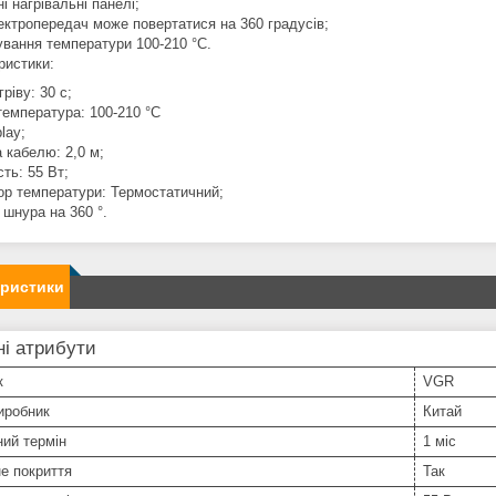
і нагрівальні панелі;
лектропередач може повертатися на 360 градусів;
вання температури 100-210 °C.
ристики:
гріву: 30 с;
температура: 100-210 °C
lay;
 кабелю: 2,0 м;
ть: 55 Вт;
ор температури: Термостатичний;
 шнура на 360 °.
еристики
і атрибути
к
VGR
иробник
Китай
ний термін
1 міс
е покриття
Так