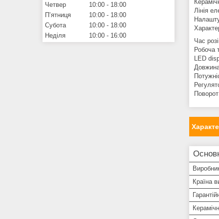
Керамічн
Четвер
10:00
18:00
Лінія е
Пʼятниця
10:00
18:00
Налашту
Субота
10:00
18:00
Характе
Неділя
10:00
16:00
Час розі
Робоча 
LED disp
Довжина
Потужніс
Регулят
Поворот
Характ
Основн
Виробни
Країна в
Гарантій
Керамічн