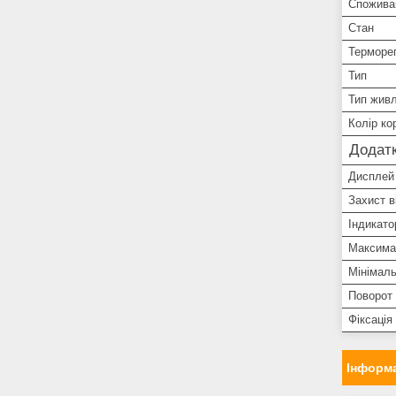
Спожива
Стан
Терморе
Тип
Тип жив
Колір ко
Додатк
Дисплей
Захист в
Індикато
Максима
Мінімаль
Поворот 
Фіксація
Інформа