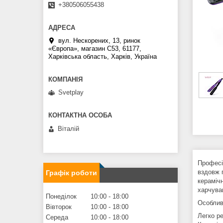
+380506055438
вул. Нескорених, 13, ринок
«Європа», магазин С53, 61177,
Харківська область, Харків, Україна
Svetplay
Віталій
Професі
вздовж 
Графік роботи
кераміч
харчува
Понеділок
10:00
18:00
Особлив
Вівторок
10:00
18:00
Легко р
Середа
10:00
18:00