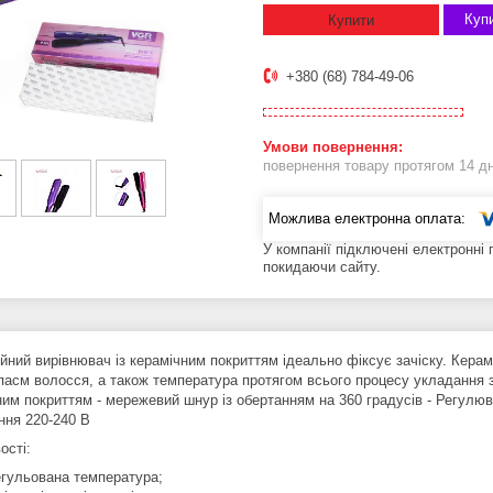
Купи
Купити
+380 (68) 784-49-06
повернення товару протягом 14 д
У компанії підключені електронні
покидаючи сайту.
йний вирівнювач із керамічним покриттям ідеально фіксує зачіску. Керам
пасм волосся, а також температура протягом всього процесу укладання
ним покриттям - мережевий шнур із обертанням на 360 градусів - Регулюв
ння 220-240 В
ості:
егульована температура;