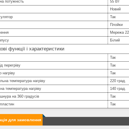
на потужність
55 Вт
Новий
гулятор
Так
Плойки
лення
Мережа 22
рпусу
Білий
ові функції і характеристики
Так
ід перегріву
Так
р нагріву
Так
льна температура нагріву
220 град.
на температура нагріву
140 град.
шнура на 360 градусів
Так
 пластин
Так
ція для замовлення