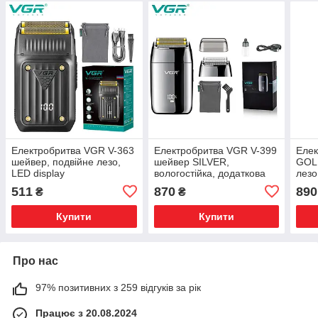
Електробритва VGR V-363
Електробритва VGR V-399
Елек
шейвер, подвійне лезо,
шейвер SILVER,
GOLD
LED display
вологостійка, додаткова
лезо
насадка, LED Display
511
870
890
₴
₴
Купити
Купити
Про нас
97% позитивних з 259 відгуків за рік
Працює з 20.08.2024