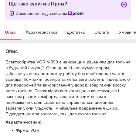
Що таке купити з Пром?
Замовлення під захистом
Опис
Характеристики
Доставка
Оплата
Умови п
Опис
Електробритва VGR V-399 є найкращим рішенням для гоління
в будь-якій ситуації. Оснащена Li-ion акумулятором,
забезпечує довгу автономну роботу без необхідності частої
зарядки. Компактні розміри та легка вага роблять її ідеальною
для подорожей та використання у дорозі, зберігаючи високу
якість гоління. Також відрізняється міцною конструкцією і
високим рівнем комфорту завдяки точним лезам з
нержавіючої сталі. Ефективно справляється щетиною,
забезпечуючи гладкість і мінімальне подразнення шкіри.
Підходить як для вологого, так і для сухого гоління.
Характеристики:
Фірма: VGR;