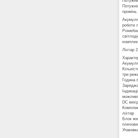
Потужни
Потужні
промінь 
Акумуля
роботи 
Powerba
світлод
комплек
Ліхтар 2
Характе
Акумуля
Кількіст
три реж
Година 
Заряджа
Індикац
можливі
DC вихід
Комплек
ліхтар
Блок жи
плечови
Упаковк