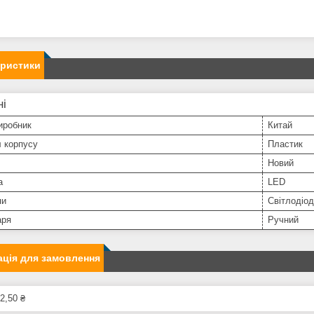
еристики
ні
иробник
Китай
 корпусу
Пластик
Новий
а
LED
пи
Світлодіо
аря
Ручний
ція для замовлення
2,50 ₴