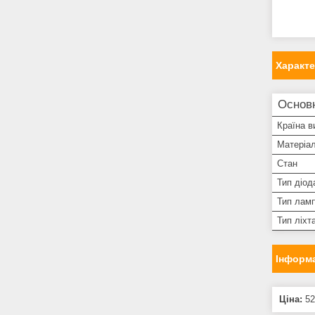
Характ
Основ
Країна в
Матеріал
Стан
Тип діод
Тип лам
Тип ліхт
Інформа
Ціна:
52