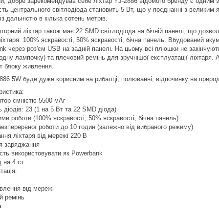
й, добре зарекомендував себе ліхтар YJ-2886 відомого бренду є одним з 
сть центрального світлодіода становить 5 Вт, що у поєднанні з велики
із дальністю в кілька сотень метрів.
торний ліхтар також має 22 SMD світлодіода на бічній панелі, що дозво
ліхтаря: 100% яскравості, 50% яскравості, бічна панель. Вбудований ак
nk через роз'єм USB на задній панелі. На цьому всі плюшки не закінчую
іодну лампочку) та плечовий ремінь для зручнішої експлуатації ліхтаря.
т блоку живлення.
886 5W буде дуже корисним на рибалці, полюванні, відпочинку на природі.
ристика:
тор ємністю 5500 мАг
ь діодів: 23 (1 на 5 Вт та 22 SMD діода)
ими роботи (100% яскравості, 50% яскравості, бічна панель)
безперервної роботи до 10 годин (залежно від вибраного режиму)
ння ліхтаря від мережі 220 В
ія заряджання
сть використовувати як Powerbank
 на 4 ст.
тація:
влення від мережі
й ремінь
а.