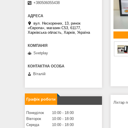
+380506055438
вул. Нескорених, 13, ринок
«Європа», магазин С53, 61177,
Харківська область, Харків, Україна
Svetplay
Віталій
Графік роботи
Ліхтар 
Понеділок
10:00
18:00
Вівторок
10:00
18:00
Середа
10:00
18:00