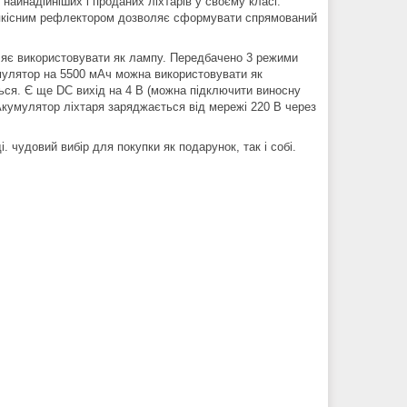
найнадійніших і проданих ліхтарів у своєму класі.
м якісним рефлектором дозволяє сформувати спрямований
ляє використовувати як лампу. Передбачено 3 режими
умулятор на 5500 мАч можна використовувати як
ться. Є ще DC вихід на 4 B (можна підключити виносну
 Акумулятор ліхтаря заряджається від мережі 220 В через
 чудовий вибір для покупки як подарунок, так і собі.