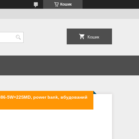
Кошик
Кошик
886-5W+22SMD, power bank, вбудований