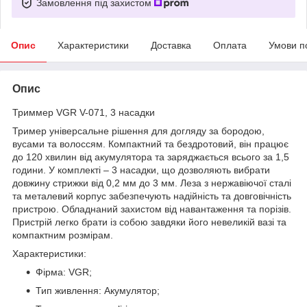
Замовлення під захистом
Опис
Характеристики
Доставка
Оплата
Умови п
Опис
Триммер VGR V-071, 3 насадки
Тример універсальне рішення для догляду за бородою,
вусами та волоссям. Компактний та бездротовий, він працює
до 120 хвилин від акумулятора та заряджається всього за 1,5
години. У комплекті – 3 насадки, що дозволяють вибрати
довжину стрижки від 0,2 мм до 3 мм. Леза з нержавіючої сталі
та металевий корпус забезпечують надійність та довговічність
пристрою. Обладнаний захистом від навантаження та порізів.
Пристрій легко брати із собою завдяки його невеликій вазі та
компактним розмірам.
Характеристики:
Фірма: VGR;
Тип живлення: Акумулятор;