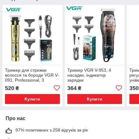
Тример для стрижки
Тример VGR V-953, 4
Трим
волосся та бороди VGR V-
насадки, індикатор
регу
091, Professional, 3
зарядки
унів
насадки, LED Display
520
364
350
₴
₴
Купити
Купити
Про нас
97% позитивних з 258 відгуків за рік