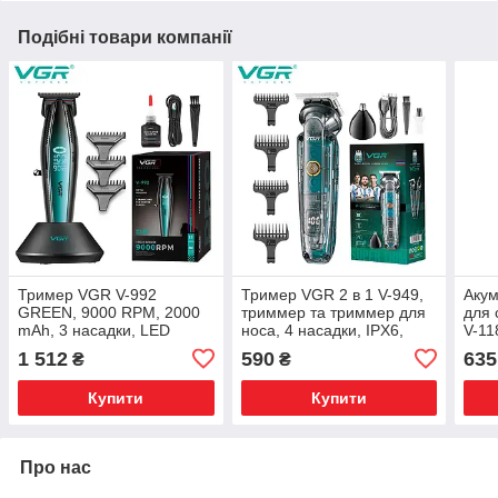
Подібні товари компанії
Тример VGR V-992
Тример VGR 2 в 1 V-949,
Аку
GREEN, 9000 RPM, 2000
триммер та триммер для
для 
mAh, 3 насадки, LED
носа, 4 насадки, IPX6,
V-11
display
LED display
disp
1 512
590
635
₴
₴
Купити
Купити
Про нас