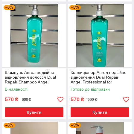
–5%
–5%
Шампунь Ангел подвійне
Кондиціонер Ангел подвійне
відновлення волосся Dual
відновлення Dual Repair
Repair Shampoo Angel
Angel Professional for
Professional for damaged/dry
damaged/dry hair 500ml
В наявності
Готово до відправки
hair 500ml
570
570
₴
₴
600 ₴
600 ₴
Купити
Купити
–5%
–5%