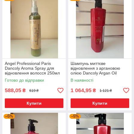
Angel Professional Франція
Професійна косметика для волосся з Франції. Натуральні
інгредієнти, супер якість, оригінальні косметичні засоби від
Angel Professional за низькими цінами.
Шампуні, бальзами, маски, флюїди, олії - всі засоби по
догляду за волоссям та шкірою голови.
Angel Professional Paris
Шампунь миттєве
Dancoly Aroma Spray для
відновлення з аргановою
відновлення волосся 250мл
олією Dancoly Argan Oil
Shampoo 800 мл
Готово до відправки
В наявності
588,05
1 064,95
₴
₴
619 ₴
1 121 ₴
Купити
Купити
–5%
–5%