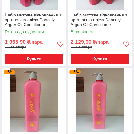
Набір миттєве відновлення з
Набір миттєве відновлення з
аргановою олією Dancoly
аргановою олією Dancoly
Argan Oil Conditioner
Argan Oil Conditioner
шампунь/кондиціонер
шампунь/кондиціонер
Готово до відправки
В наявності
1 065,90
2 129,90
₴/пара
₴/пара
1 122 ₴/пара
2 242 ₴/пара
Купити
Купити
–5%
–5%