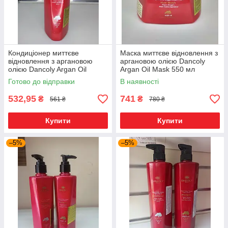
Кондиціонер миттєве
Маска миттєве відновлення з
відновлення з аргановою
аргановою олією Dancoly
олією Dancoly Argan Oil
Argan Oil Mask 550 мл
Conditioner 300 мл
Готово до відправки
В наявності
532,95
741
₴
₴
561 ₴
780 ₴
Купити
Купити
–5%
–5%