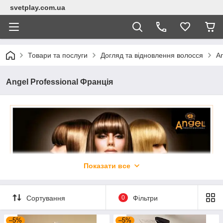
svetplay.com.ua
Товари та послуги
Догляд та відновлення волосся
An
Angel Professional Франція
Показати все
Сортування
0
Фільтри
–5%
–5%