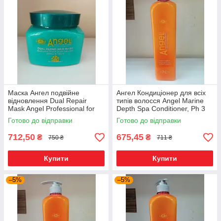
Маска Ангел подвійне
Ангел Кондиціонер для всіх
відновлення Dual Repair
типів волосся Angel Marine
Mask Angel Professional for
Depth Spa Conditioner, Ph 3
damated/dry hair 500 мл
1000ml
Готово до відправки
Готово до відправки
712,50
675,45
₴
₴
750 ₴
711 ₴
Купити
Купити
–5%
–5%