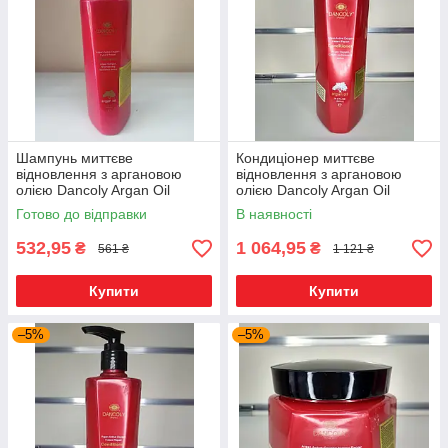
Шампунь миттєве
Кондиціонер миттєве
відновлення з аргановою
відновлення з аргановою
олією Dancoly Argan Oil
олією Dancoly Argan Oil
Shampoo 400мл
Conditioner 800 мл
Готово до відправки
В наявності
532,95
1 064,95
₴
₴
561 ₴
1 121 ₴
Купити
Купити
–5%
–5%