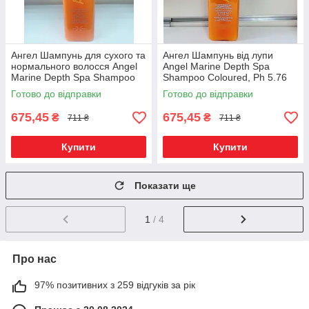
Ангел Шампунь для сухого та
Ангел Шампунь від лупи
нормального волосся Angel
Angel Marine Depth Spa
Marine Depth Spa Shampoo
Shampoo Coloured, Ph 5.76
Dry, Neutral, Ph 5.76 1000ml
1000ml
Готово до відправки
Готово до відправки
675,45
675,45
₴
₴
711 ₴
711 ₴
Купити
Купити
Показати ще
1
/ 4
Про нас
97% позитивних з 259 відгуків за рік