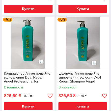
Купити
Купити
–5%
–5%
Кондиціонер Ангел подвійне
Шампунь Ангел подвійне
відновлення Dual Repair
відновлення волосся Dual
Angel Professional for
Repair Shampoo Angel
damaged/dry hair 1000ml
Professional for damaged/dry
В наявності
В наявності
hair 1000ml
826,50
826,50
₴
₴
870 ₴
870 ₴
Купити
Купити