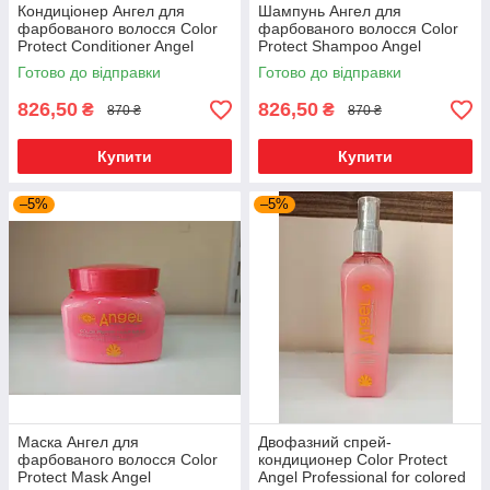
Кондиціонер Ангел для
Шампунь Ангел для
фарбованого волосся Color
фарбованого волосся Color
Protect Conditioner Angel
Protect Shampoo Angel
Professional for colored hair
Professional for colored hair
Готово до відправки
Готово до відправки
1000ml
1000ml
826,50
826,50
₴
₴
870 ₴
870 ₴
Купити
Купити
–5%
–5%
Маска Ангел для
Двофазний спрей-
фарбованого волосся Color
кондиционер Color Protect
Protect Mask Angel
Angel Professional for colored