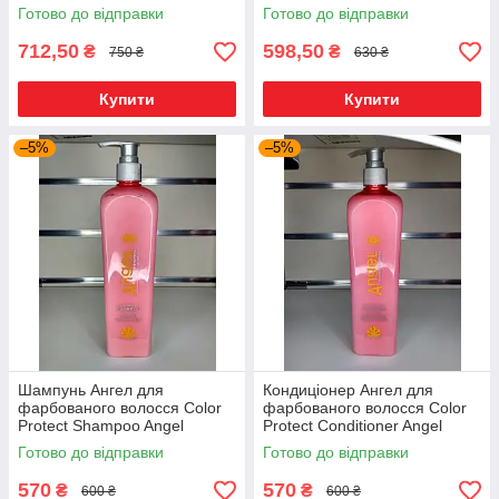
Professional for colored hair
hair 250 мл
Готово до відправки
Готово до відправки
500ml
712,50
598,50
₴
₴
750 ₴
630 ₴
Купити
Купити
–5%
–5%
Шампунь Ангел для
Кондиціонер Ангел для
фарбованого волосся Color
фарбованого волосся Color
Protect Shampoo Angel
Protect Conditioner Angel
Professional for colored hair
Professional for colored hair
Готово до відправки
Готово до відправки
500ml
500ml
570
570
₴
₴
600 ₴
600 ₴